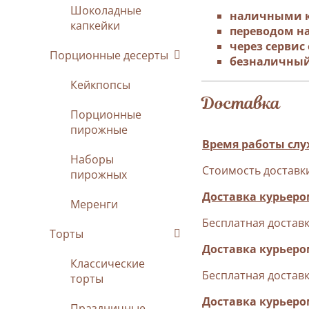
Шоколадные
наличными к
капкейки
переводом на
через сервис
Порционные десерты
безналичный
Кейкпопсы
Доставка
Порционные
пирожные
Время работы служ
Наборы
Стоимость доставки
пирожных
Доставка курьеро
Меренги
Бесплатная достав
Торты
Доставка курьеро
Классические
Бесплатная достав
торты
Доставка курьером
Праздничные