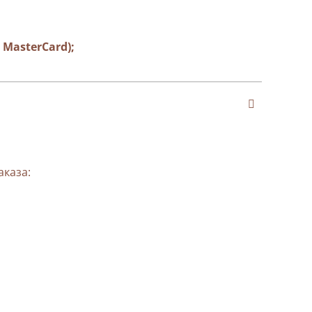
MasterCard);
аказа: