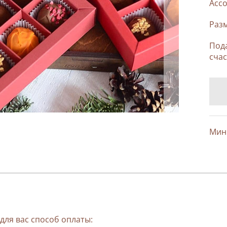
Ассо
Разм
Под
счас
Мини
для вас способ оплаты: