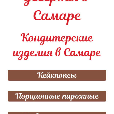
Самаре
Кондитерские
изделия в Самаре
Кейкпопсы
Порционные пирожные