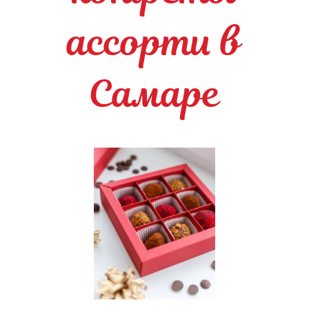
ассорти в
Самаре