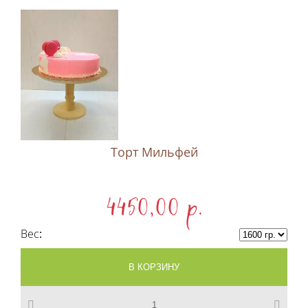
Торт Мильфей
4450,00 p.
Вес